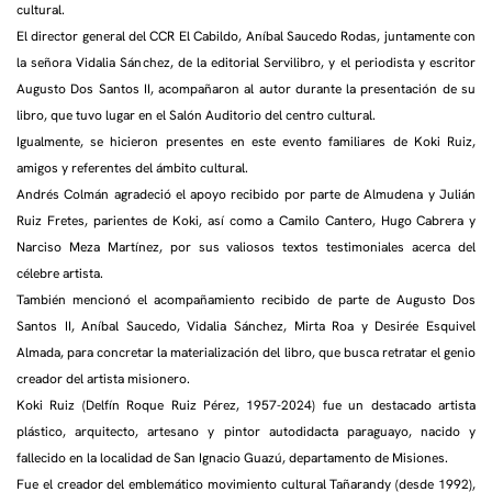
cultural.
El director general del CCR El Cabildo, Aníbal Saucedo Rodas, juntamente con
la señora Vidalia Sánchez, de la editorial Servilibro, y el periodista y escritor
Augusto Dos Santos II, acompañaron al autor durante la presentación de su
libro, que tuvo lugar en el Salón Auditorio del centro cultural.
Igualmente, se hicieron presentes en este evento familiares de Koki Ruiz,
amigos y referentes del ámbito cultural.
Andrés Colmán agradeció el apoyo recibido por parte de Almudena y Julián
Ruiz Fretes, parientes de Koki, así como a Camilo Cantero, Hugo Cabrera y
Narciso Meza Martínez, por sus valiosos textos testimoniales acerca del
célebre artista.
También mencionó el acompañamiento recibido de parte de Augusto Dos
Santos II, Aníbal Saucedo, Vidalia Sánchez, Mirta Roa y Desirée Esquivel
Almada, para concretar la materialización del libro, que busca retratar el genio
creador del artista misionero.
Koki Ruiz (Delfín Roque Ruiz Pérez, 1957-2024) fue un destacado artista
plástico, arquitecto, artesano y pintor autodidacta paraguayo, nacido y
fallecido en la localidad de San Ignacio Guazú, departamento de Misiones.
Fue el creador del emblemático movimiento cultural Tañarandy (desde 1992),