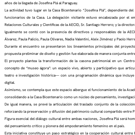
años de la llegada de Josefina Plá al Paraguay.
La actividad tuvo lugar en la Casa Bicentenario “Josefina Plá”, dependiente del
funcionarios de la Casa. La delegación visitante estuvo encabezada por el e
Relaciones Culturales y Científicas de la AECID, Sr. Santiago Herrero; y la direc
Igualmente se contó con la presencia de directivos y responsables de la AECID
Álvarez, Paula Palicio, Paula Olivares, Nadia Valentini, Aleix Jiménez y Paolo Herr
Durante el encuentro se presentaron los lineamientos principales del proyecto
propuesta preliminar de diseño y gestión fue elaborada de manera conjunta entre
El proyecto plantea la transformación de la casona patrimonial en un Centro
concepto de “museo ágora”: un espacio vivo, abierto y participativo que articul
teatro e investigación histórica— con una programación dinámica que incluye e
digital.
Asimismo, se contempla que este espacio albergue el funcionamiento de la Acad
consolidando a la Casa Bicentenario como un núcleo de pensamiento, investigación
De igual manera, se prevé la articulación del traslado conjunto de la colecci
reforzando la preservación y difusión del patrimonio cultural compartido entre 
Figura esencial del diálogo cultural entre ambas naciones, Josefina Plá será h
del pensamiento crítico y pionera del empoderamiento femenino en el país.
Esta iniciativa constituye un paso estratégico en la cooperación cultural entr