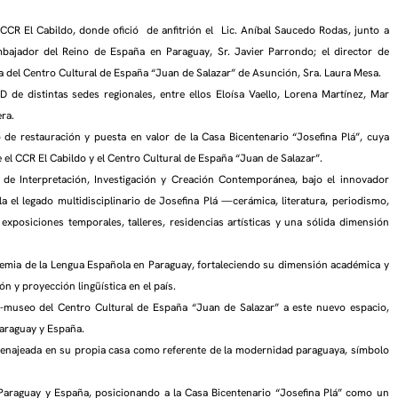
 CCR El Cabildo, donde ofició de anfitrión el Lic. Aníbal Saucedo Rodas, junto a
mbajador del Reino de España en Paraguay, Sr. Javier Parrondo; el director de
tora del Centro Cultural de España “Juan de Salazar” de Asunción, Sra. Laura Mesa.
 de distintas sedes regionales, entre ellos Eloísa Vaello, Lorena Martínez, Mar
era.
 de restauración y puesta en valor de la Casa Bicentenario “Josefina Plá”, cuya
 el CCR El Cabildo y el Centro Cultural de España “Juan de Salazar”.
 de Interpretación, Investigación y Creación Contemporánea, bajo el innovador
a el legado multidisciplinario de Josefina Plá —cerámica, literatura, periodismo,
xposiciones temporales, talleres, residencias artísticas y una sólida dimensión
emia de la Lengua Española en Paraguay, fortaleciendo su dimensión académica y
 y proyección lingüística en el país.
ón-museo del Centro Cultural de España “Juan de Salazar” a este nuevo espacio,
Paraguay y España.
omenajeada en su propia casa como referente de la modernidad paraguaya, símbolo
e Paraguay y España, posicionando a la Casa Bicentenario “Josefina Plá” como un