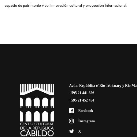
espacio de patrimonio vivo, innovación cultural y proyección internacional.
Avda. República e/ Río Tebicuary y Rio M
+595 21 441 826
+595 21 452 454
Facebook
Instagram
X