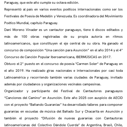
Paraguay, que este año cumple su octava edición.
Representó al país en varios eventos poéticos internacionales como ser los
Festivales de Poesía de Medellín y Venezuela. Es coordinadora del Movimiento
Poético Mundial, capítulo Paraguay.
Dani Moreno Vinader es un cantautor paraguayo, tiene 6 discos editados y
más de 100 obras registradas de su propia autoría en ritmos
latinoamericanos, que constituyen el eje central de su obra. Ha ganado el
concurso de composición “Una canción para Asunción” en el año 2014 y el 4°
Concurso de Canción Popular Iberoamericana, IBERMÚSICAS en 2017.
Obtuvo el 2° puesto en el concurso de poesía "Carmen Soler" de Paraguay en
el año 2019. Ha realizado giras nacionales e internacionales por casi toda
Latinoamérica y recorriendo también varias ciudades de Paraguay, invitado
además por ciudadanos y organizaciones vecinales campesinas.
Organizador y participante del Festival de Cantautores paraguayos
“Canciones del Camino” en Asunción. Este año 2025 con auspicio de AECID
con el proyecto “Bañando Guaranias” ha desarrollado talleres para componer
guaranias en escuelas de música del Bañado Sur y Chacarita en Asunción y
también el proyecto “Difusión de nuevas guaranias con Cantautoras
latinoamericanas del Colectivo Dándole Cuerda” de Argentina, Brasil, Chile,