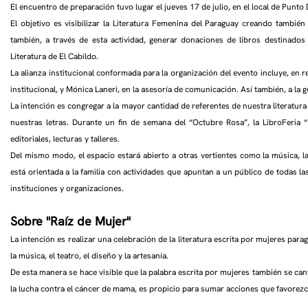
El encuentro de preparación tuvo lugar el jueves 17 de julio, en el local de Pun
El objetivo es visibilizar la Literatura Femenina del Paraguay creando también
también, a través de esta actividad, generar donaciones de libros destinados
Literatura de El Cabildo.
La alianza institucional conformada para la organización del evento incluye, en r
institucional, y Mónica Laneri, en la asesoría de comunicación. Así también, a la
La intención es congregar a la mayor cantidad de referentes de nuestra literatura
nuestras letras. Durante un fin de semana del “Octubre Rosa”, la LibroFeria 
editoriales, lecturas y talleres.
Del mismo modo, el espacio estará abierto a otras vertientes como la música, l
está orientada a la familia con actividades que apuntan a un público de todas la
instituciones y organizaciones.
Sobre "Raíz de Mujer"
La intención es realizar una celebración de la literatura escrita por mujeres pa
la música, el teatro, el diseño y la artesanía.
De esta manera se hace visible que la palabra escrita por mujeres también se can
la lucha contra el cáncer de mama, es propicio para sumar acciones que favorezc