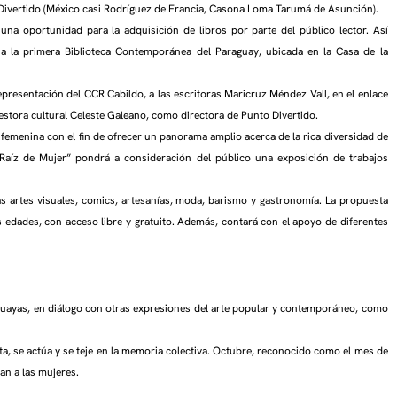
to Divertido (México casi Rodríguez de Francia, Casona Loma Tarumá de Asunción).
 una oportunidad para la adquisición de libros por parte del público lector. Así
 a la primera Biblioteca Contemporánea del Paraguay, ubicada en la Casa de la
epresentación del CCR Cabildo, a las escritoras Maricruz Méndez Vall, en el enlace
 gestora cultural Celeste Galeano, como directora de Punto Divertido.
 femenina con el fin de ofrecer un panorama amplio acerca de la rica diversidad de
“Raíz de Mujer” pondrá a consideración del público una exposición de trabajos
as artes visuales, comics, artesanías, moda, barismo y gastronomía. La propuesta
s edades, con acceso libre y gratuito. Además, contará con el apoyo de diferentes
raguayas, en diálogo con otras expresiones del arte popular y contemporáneo, como
ta, se actúa y se teje en la memoria colectiva. Octubre, reconocido como el mes de
an a las mujeres.