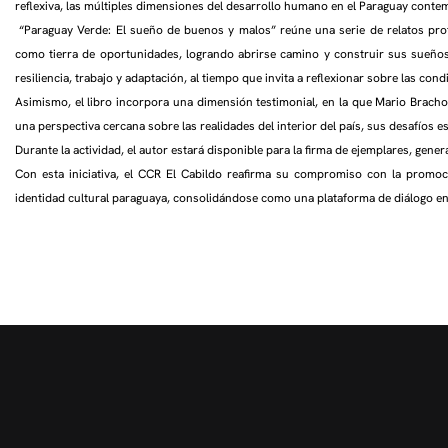
reflexiva, las múltiples dimensiones del desarrollo humano en el Paraguay cont
“Paraguay Verde: El sueño de buenos y malos” reúne una serie de relatos pro
como tierra de oportunidades, logrando abrirse camino y construir sus sueños 
resiliencia, trabajo y adaptación, al tiempo que invita a reflexionar sobre las c
Asimismo, el libro incorpora una dimensión testimonial, en la que Mario Brach
una perspectiva cercana sobre las realidades del interior del país, sus desafíos e
Durante la actividad, el autor estará disponible para la firma de ejemplares, gene
Con esta iniciativa, el CCR El Cabildo reafirma su compromiso con la promoció
identidad cultural paraguaya, consolidándose como una plataforma de diálogo ent